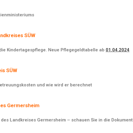
lienministeriums
andkreises SÜW
r die Kindertagespflege. Neue Pflegegeldtabelle ab
01.04.2024
reis SÜW
 Betreuungskosten und wie wird er berechnet
ises Germersheim
n des Landkreises Germersheim – schauen Sie in die Dokument